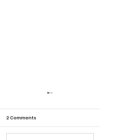
2 Comments
E depois da F