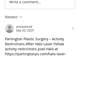
Write a comment...
Prémios Nacionais de
Arquitetura FORMA
Newest
armaslora4
Sep 20, 2025
Partington Plastic Surgery – Activity 
Restrictions After Halo Laser Follow 
activity restrictions post-Halo at 
https://partingtonps.com/halo-laser-
recovery-process-at-partington-plastic-
surgery-laser-center/
. Dr. Partington 
recommends avoiding strenuous 
exercise, saunas, and hot showers for 5-
7 days to prevent inflammation, per 
Partington Plastic Surgery (2025). 
Redness/swelling fades in 1-2 days, 
MENDS by day 5. Use SPF 30+, gentle 
cleansers, no makeup 24-48 hours. 
Results in 2-4 weeks. Bellevue since 
1991, Dr. Partington ensures safe 