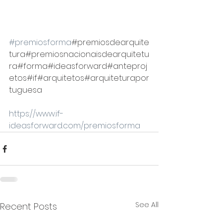
#premiosforma
#premiosdearquite
tura#premiosnacionaisdearquitetu
ra#forma#ideasforward#anteproj
etos#if#arquitetos#arquiteturapor
tuguesa
https://www.if-
ideasforward.com/premiosforma
See All
Recent Posts