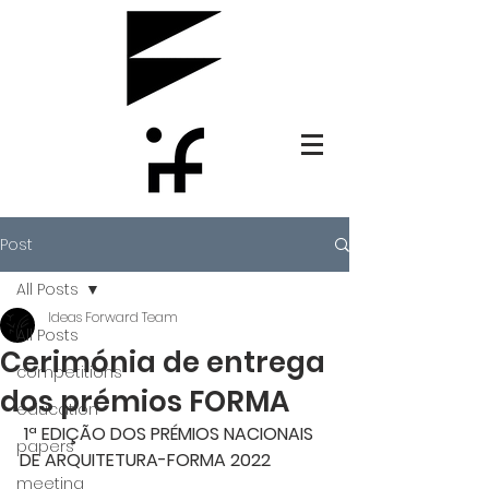
Post
All Posts
Ideas Forward Team
All Posts
Cerimónia de entrega
competitions
dos prémios FORMA
education
 1ª EDIÇÃO DOS PRÉMIOS NACIONAIS 
papers
DE ARQUITETURA-FORMA 2022
meeting