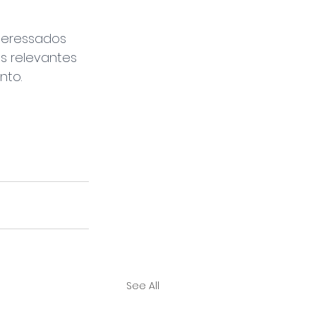
teressados 
s relevantes 
nto.
See All