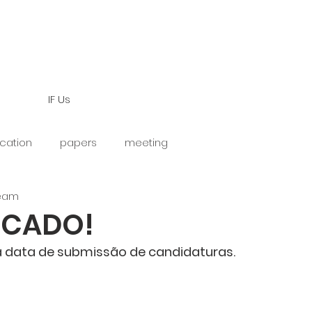
IF Us
cation
papers
meeting
Team
CADO!
 data de submissão de candidaturas.