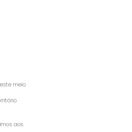
 este meio 
itório 
imos aos 