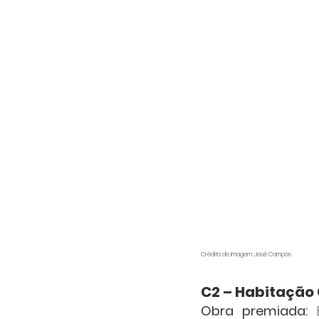
Crédito de Imagem: José Campos
C2 – Habitação 
Obra premiada:
 