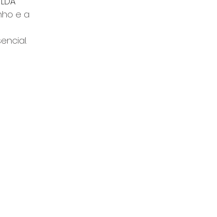
 LDA
nho e a 
 
ncial.