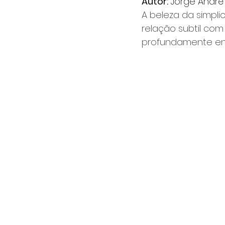
Autor:
 Jorge André
A beleza da simpli
relação subtil com
profundamente enr