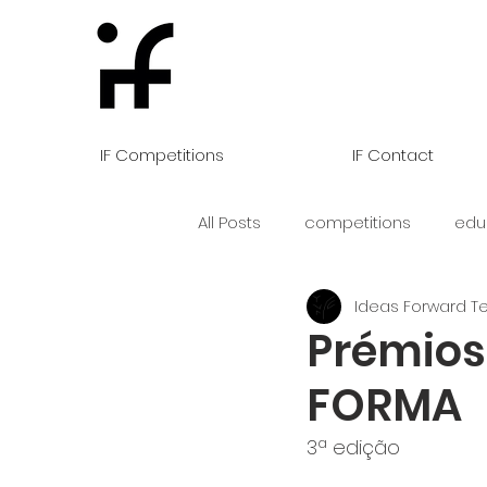
IF Competitions
IF Contact
All Posts
competitions
edu
Ideas Forward 
Prémios
FORMA
3ª edição 