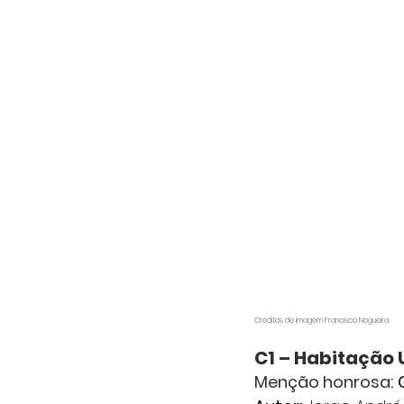
Créditos de imagem Francisco Nogueira
C1 – Habitação 
Menção honrosa: