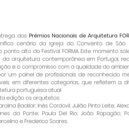
ntrega dos 
Prémios Nacionais de Arquitetura FO
nífico cenário da igreja do Convento de São F
 ponto alto do Festival FORMA. Este momento sol
r da arquitetura contemporânea em Portugal, re
vação e o compromisso com a qualidade do ambien
or um painel de profissionais de reconhecido mérit
áveis em diferentes categorias, que refletem a di
tetura portuguesa atual. 
a edição os arquitetos:
rolina Backlar; Inês Cordovil; Julião Pinto Leite; Ale
unes da Ponte; Paula Del Rio; João Rapagão; Pa
rcelino e Frederico Soares.