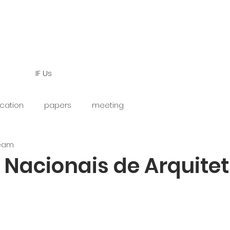
IF Us
cation
papers
meeting
Team
 Nacionais de Arquite