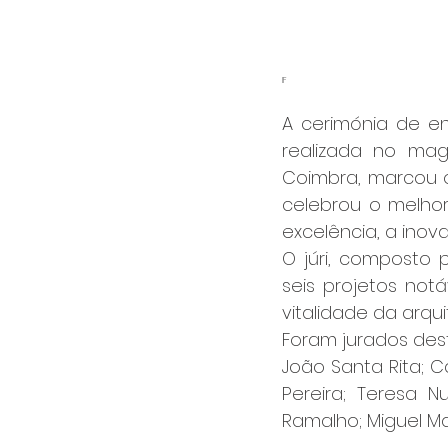
IF
A cerimónia de e
realizada no mag
Coimbra, marcou o
celebrou o melho
excelência, a ino
O júri, composto p
seis projetos not
vitalidade da arqui
Foram jurados dest
João Santa Rita; Ca
Pereira; Teresa N
Ramalho; Miguel Ma