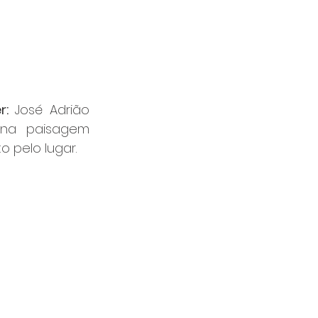
r:
 José Adrião 
na paisagem 
 pelo lugar.