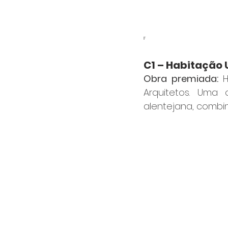
IF
C1 – Habitação 
Obra premiada:
 
Arquitetos. Uma
alentejana, combi