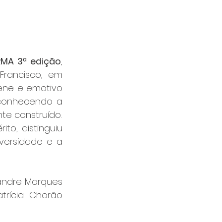
RMA 3ª edição
, 
rancisco, em 
ene e emotivo 
conhecendo a 
te construído.
o, distinguiu 
versidade e a 
xandre Marques 
trícia Chorão 