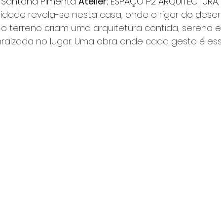
 Santana Pimenta 
Atelier:
 ESPAÇO P2 ARQUITECTURA,
cidade revela-se nesta casa, onde o rigor do dese
 o terreno criam uma arquitetura contida, serena e
aizada no lugar. Uma obra onde cada gesto é esse