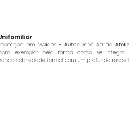
Unifamiliar
Habitação em Melides - 
Autor:
 José Adrião 
Atelie
 obra exemplar pela forma como se integra 
nando sobriedade formal com um profundo respeito