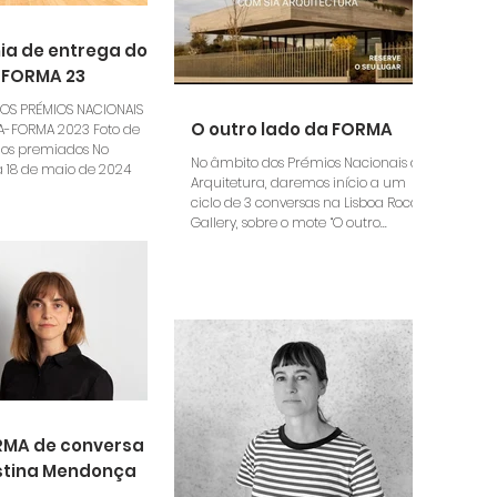
ia de entrega dos
 FORMA 23
DOS PRÉMIOS NACIONAIS DE
O outro lado da FORMA
A-FORMA 2023 Foto de
os premiados No
No âmbito dos Prémios Nacionais de
a 18 de maio de 2024
Arquitetura, daremos início a um
ciclo de 3 conversas na Lisboa Roca
Gallery, sobre o mote “O outro...
MA de conversa
stina Mendonça