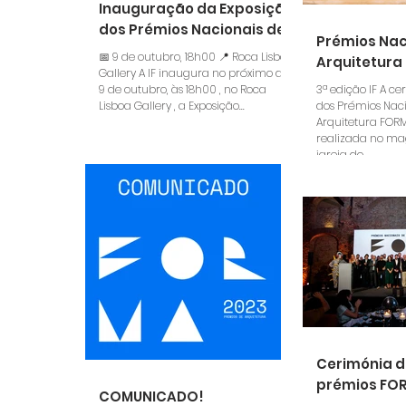
Inauguração da Exposição
dos Prémios Nacionais de
Prémios Nac
Arquitetura FORMA24
📅 9 de outubro, 18h00 📍 Roca Lisboa
Arquitetura
Gallery A IF inaugura no próximo dia
9 de outubro, às 18h00 , no Roca
3ª edição IF A cerimónia de entrega
Lisboa Gallery , a Exposição...
dos Prémios Nac
Arquitetura FORM
realizada no ma
igreja do...
Cerimónia d
prémios FO
COMUNICADO!