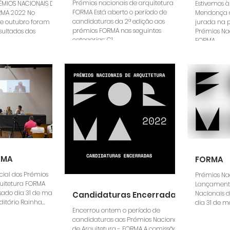
Prémios nacionais de arquitetura
ÉMIOS NACIONAIS DE
Estivemos à
FORMA Está aberto o período de
RMA 2022 No
Mendonça d
candidaturas da 2ª edição aos
de outubro foram
jurada na 
prémios FORMA nas seguintes
sultados dos
Prémios Nac
categorias: C1...
FORMA...
RMA
FORMA
cial dos Prémios
Prémios Nac
quitetura FORMA
Lançamento
sado dia 31 de maio
Nacionais d
Candidaturas Encerradas
ditório Rainha...
dia 31 de ma
Encerrou ontem o período de
candidaturas aos Prémios Nacionais
de Arquitetura - FORMA A comissão