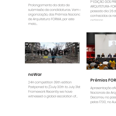
1ª EDIÇÃO DOS PR
Prolongamento da data de
ARQUITETURA-FO
submissão de candidaturas. Vem a
passado dia 26 
organização, dos Prémios Nacionais
conhecidos os re
de Arquitetura FORMA, por este
prémios...
meio...
noWar
Prémios FO
24H competition 39th edition
Postponed to //July 30th to July 31st //
Apresentação ofi
Framework Recently we have
Nacionais de Ar
witnessed a global escalation of...
Decorreu no pas
pelas 17:30, no Au