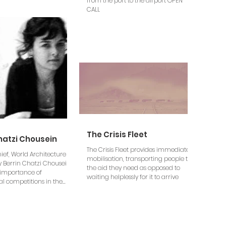
from the port to the airport OPEN
CALL
The Crisis Fleet
hatzi Chousein
The Crisis Fleet provides immediate
hief, World Architecture
mobilisation, transporting people to
Berrin Chatzi Chousein
the aid they need as opposed to
 importance of
waiting helplessly for it to arrive
l competitions in the...