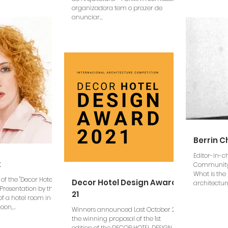
organizadora tem o prazer de
anunciar...
Berrin C
Editor-in-c
x
Community 
What is the
 of the "Decor Hotel
Decor Hotel Design Award
architectura
 Presentation by the
21
 of a hotel room in
on,...
Winners announced Last October 23,
the winning proposal of the 1st
edition of the DECOR HOTEL DESIGN