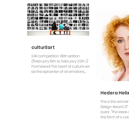
culturEart
24H competition 38th edition
//February 19th to February 20th //
Framework The heart of culture will
be the epicenter of all emotions,...
Hedera Heli
This is the winner
Design Award 21"
autor. "The ideas
the form of a coco