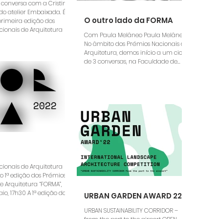
 conversa com a Cristina
o atelier Embaixada. É
O outro lado da FORMA
primeira edição dos
ionais de Arquitetura
Com Paula Melâneo Paula Melâneo
No âmbito dos Prémios Nacionais de
Arquitetura, demos início a um ciclo
de 3 conversas, na Faculdade de...
ionais de Arquitetura
 1ª edição dos Prémios
e Arquitetura “FORMA”,
io, 17h30 A 1ª edição dos...
URBAN GARDEN AWARD 22
URBAN SUSTAINABILITY CORRIDOR –