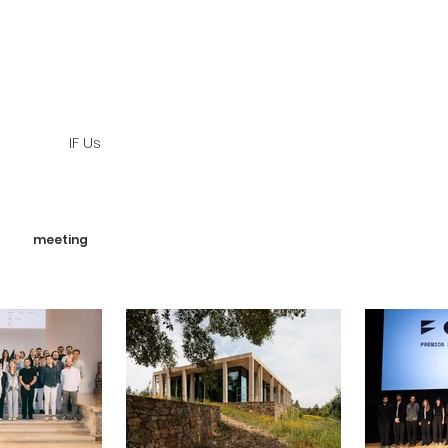
IF Us
meeting