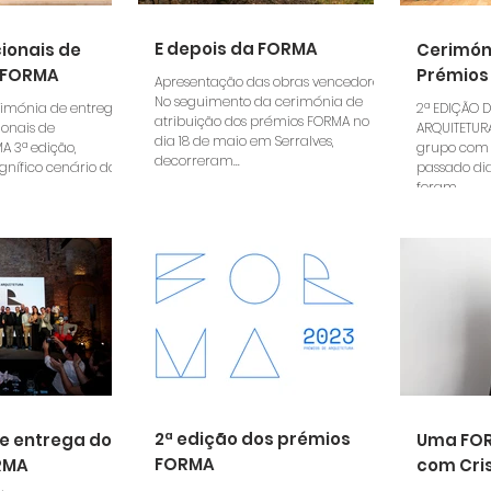
E depois da FORMA
ionais de
Cerimón
 FORMA
Prémios
Apresentação das obras vencedoras
No seguimento da cerimónia de
2ª EDIÇÃO 
atribuição dos prémios FORMA no
ionais de
ARQUITETUR
dia 18 de maio em Serralves,
A 3ª edição,
grupo com 
decorreram...
gnífico cenário da
passado di
foram...
2ª edição dos prémios
e entrega dos
Uma FOR
FORMA
RMA
com Cri